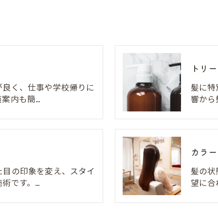
トリー
が良く、仕事や学校帰りに
髪に特
案内も簡…
響から
カラー
た目の印象を変え、スタイ
髪の状
術です。…
望に合