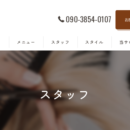
090-3854-0107
お
ト
メニュー
スタッフ
スタイル
当サ
髪質改
トリー
スタッフ
カラー
カット
駅近