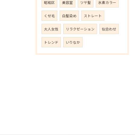
昭和区
美容室
ツヤ髪
水素カラー
くせ毛
白髪染め
ストレート
大人女性
リラクゼーション
似合わせ
トレンド
いりなか