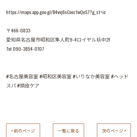
https://maps.app.goo.gl/B4vvj6sCoez1wQeS7?g_st=ic
〒466-0833
愛知県名古屋市昭和区隼人町9-4ロイヤル杁中2F
Tel 090-3854-0107
#名古屋美容室 #昭和区美容室 #いりなか美容室 #ヘッド
スパ #頭皮ケア
< 前のページ
一覧に戻る
次のページ >