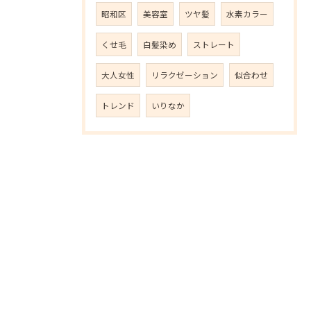
昭和区
美容室
ツヤ髪
水素カラー
くせ毛
白髪染め
ストレート
大人女性
リラクゼーション
似合わせ
トレンド
いりなか