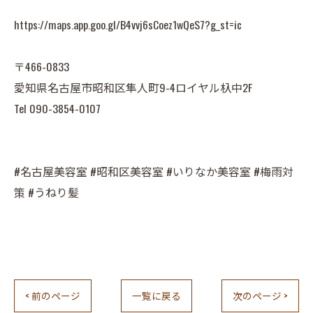
https://maps.app.goo.gl/B4vvj6sCoez1wQeS7?g_st=ic
〒466-0833
愛知県名古屋市昭和区隼人町9-4ロイヤル杁中2F
Tel 090-3854-0107
#名古屋美容室 #昭和区美容室 #いりなか美容室 #梅雨対
策 #うねり髪
< 前のページ
一覧に戻る
次のページ >