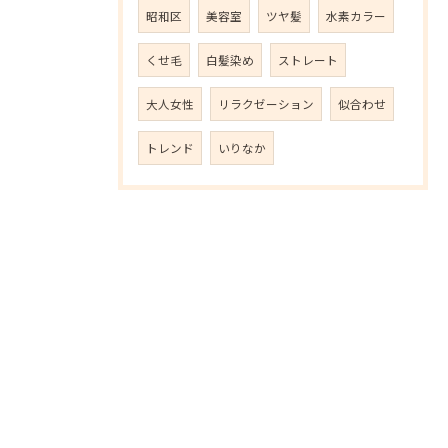
昭和区
美容室
ツヤ髪
水素カラー
くせ毛
白髪染め
ストレート
大人女性
リラクゼーション
似合わせ
トレンド
いりなか