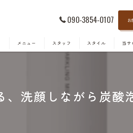
090-3854-0107
お
ト
メニュー
スタッフ
スタイル
当サ
髪質改
トリー
る、洗顔しながら炭酸
カラー
カット
駅近