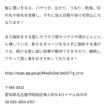
髪に潤いを与え、パサつき、広がり、うねり、乾燥、切
れ毛や枝毛を改善し、それに加え白髪や抜け毛防止にも
なります！
また施術をする度にサラサラ感やツヤツヤ感がどんどん
ん増していき、新たなダメージを与えずに施術する事が
でき、続ける度に良い効果が期待できますので、継続し
てやって頂く事をおすすめしております！
https://maps.app.goo.gl/B4vvj6sCoez1wQeS7?g_st=ic
〒466-0833
愛知県名古屋市昭和区隼人町9-4ロイヤル杁中2F
Tel 090-3854-0107⁡