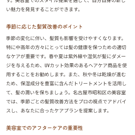
す。美容室でのスタイル提案を通じて、自分自身の新し
問題解決型のアプローチ手法
い魅力を発見することができます。
信頼関係を築くためのコミュニケーション
季節に応じた髪質改善のポイント
美容師との対話で得られる新しい視点
季節の変化に伴い、髪質も影響を受けやすくなります。
期待以上の仕上がりを目指すコツ
特に中高年の方々にとっては髪の健康を保つための適切
昭和区の評判の美容室が導く輝く日常の実現方
なケアが重要です。春や夏は紫外線や湿気が髪にダメー
法
ジを与えるため、UVカット効果のあるヘアケア商品を使
日常生活に溶け込むヘアスタイル
用することをお勧めします。また、秋や冬は乾燥が進む
美容室での体験を活かした自宅ケア
ため、保湿成分を豊富に含んだトリートメントを活用し
地域密着型サービスの利点
て、髪の潤いを保ちましょう。名古屋市昭和区の美容室
予算に合わせた賢い美容室活用法
では、季節ごとの髪質改善方法をプロの視点でアドバイ
お客様一人ひとりに寄り添うサービス
スし、あなたに合ったケアプランを提案します。
美容室が提供するワークショップの効果
美容室でのアフターケアの重要性