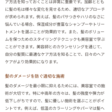
ア方法を知っておくことは非常に重要です。加齢ととも
名古屋市で人気のヘアカラー選び
に髪の毛は様々な変化を見せるため、適切なアプローチ
が求められます。例えば、髪のパサつきやハリのなさに
パーマスタイルで作る柔らかな印象
悩んでいる場合、保湿成分が豊富なシャンプーやトリー
特別な日のためのスタイリング提案
トメントを選ぶことが効果的です。また、髪のボリュー
美容室でのヘアトリートメントの効果
ムを保つためのスタイリングテクニックも美容室で学ぶ
髪の健康を守る中高年向け美容室が提供するト
ことができます。美容師とのカウンセリングを通じて、
レンド
自分の髪質に最適なケア方法を知ることで、日々のヘア
健康的な髪を保つための習慣
ケアがより効果的になります。
中高年に人気のヘアアクセサリー
自然なボリュームアップの秘訣
髪のダメージを防ぐ適切な施術
持続可能なヘアケア商品の選び方
髪のダメージを最小限に抑えるためには、美容室での施
美容室で取り入れる最新の技術
術が大切です。特に中高年の方々は、髪の強度や弾力が
低下しがちですので、髪に優しい施術を選ぶことがポイ
髪を若々しく見せるカラーリング
ントです。例えば、低温のカラーリングやパーマは髪へ
名古屋市昭和区で自然な輝きを持続させる美容