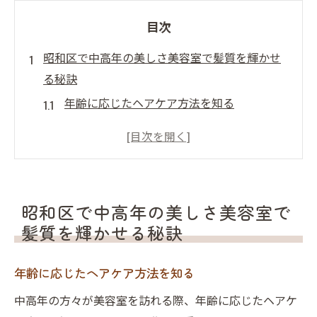
目次
昭和区で中高年の美しさ美容室で髪質を輝かせ
る秘訣
年齢に応じたヘアケア方法を知る
髪のダメージを防ぐ適切な施術
カウンセリングで見つける個別の美しさ
中高年におすすめのヘアスタイルとは
季節に応じた髪質改善のポイント
昭和区で中高年の美しさ美容室で
美容室でのアフターケアの重要性
髪質を輝かせる秘訣
経験豊富なスタッフが提案する名古屋市の美容
室スタイル
年齢に応じたヘアケア方法を知る
スタイリストによるトレンド分析
中高年の方々が美容室を訪れる際、年齢に応じたヘアケ
個々の魅力を引き出すカット技術