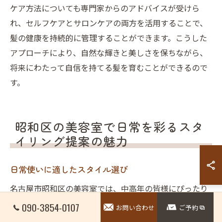
ケア方法についても専門家からのアドバイスが受けら
れ、セルフケアとサロンケアの両方を活用することで、
髪の健康を持続的に管理することができます。こうした
アプローチにより、自然な輝きと美しさを保ちながら、
将来にわたって自信を持てる髪を育むことができるので
す。
昭和区の美容室で日常を彩るスタ
イリング提案の魅力
日常使いに適したスタイル選び
名古屋市昭和区の美容室では、中高年の皆様にぴったり
のスタイルを提案しています。日々の生活に溶け込み、
090-3854-0107
お問い合わせ
ご予約
かつ個性を引き出す髪型は重要です。例えば、髪のダメ