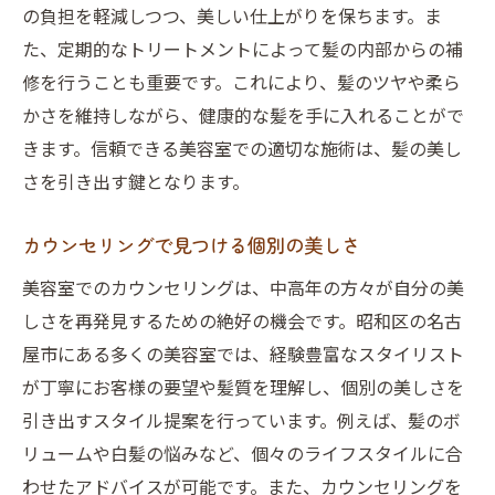
の負担を軽減しつつ、美しい仕上がりを保ちます。ま
室選び
た、定期的なトリートメントによって髪の内部からの補
信頼できる美容室の見つけ方
修を行うことも重要です。これにより、髪のツヤや柔ら
口コミでわかる美容室の評判
かさを維持しながら、健康的な髪を手に入れることがで
カウンセリングの重要性と期待
きます。信頼できる美容室での適切な施術は、髪の美し
長期的な美しさをサポートする施設
さを引き出す鍵となります。
地元で愛される美容師の技術
カウンセリングで見つける個別の美しさ
自分に合ったサービスを選ぶコツ
個別ケアで自信を引き出す中高年向け美容室の
美容室でのカウンセリングは、中高年の方々が自分の美
利点
しさを再発見するための絶好の機会です。昭和区の名古
屋市にある多くの美容室では、経験豊富なスタイリスト
パーソナライズされたヘアケアの魅力
が丁寧にお客様の要望や髪質を理解し、個別の美しさを
心地よさを追求した施術体験
引き出すスタイル提案を行っています。例えば、髪のボ
髪質改善に適したプロダクトの選び方
リュームや白髪の悩みなど、個々のライフスタイルに合
お客様の声を反映したサービス
わせたアドバイスが可能です。また、カウンセリングを