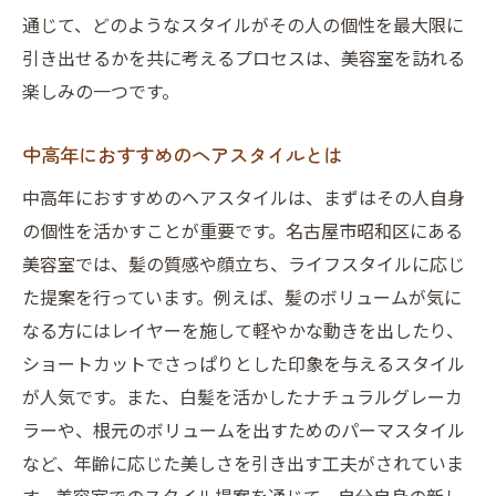
セルフケアとサロンケアのバランス
通じて、どのようなスタイルがその人の個性を最大限に
長期的視点で考える髪の健康管理
引き出せるかを共に考えるプロセスは、美容室を訪れる
昭和区の美容室で日常を彩るスタイリング提案
楽しみの一つです。
の魅力
中高年におすすめのヘアスタイルとは
日常使いに適したスタイル選び
ライフスタイルに合わせたヘアアレンジ
中高年におすすめのヘアスタイルは、まずはその人自身
の個性を活かすことが重要です。名古屋市昭和区にある
プロの視点で見る髪型のトレンド
美容室では、髪の質感や顔立ち、ライフスタイルに応じ
時間をかけずに決まるヘアセット術
た提案を行っています。例えば、髪のボリュームが気に
自宅でのスタイリングを簡単にするコツ
なる方にはレイヤーを施して軽やかな動きを出したり、
髪型一つで印象を変えるテクニック
ショートカットでさっぱりとした印象を与えるスタイル
中高年が知っておくべき名古屋市美容室のカウ
が人気です。また、白髪を活かしたナチュラルグレーカ
ンセリング術
ラーや、根元のボリュームを出すためのパーマスタイル
効果的なカウンセリングの流れ
など、年齢に応じた美しさを引き出す工夫がされていま
希望をしっかり伝える方法