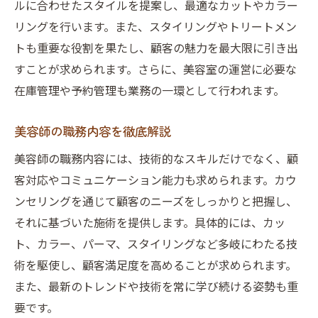
ルに合わせたスタイルを提案し、最適なカットやカラー
美容師の業務と日常の流れ
リングを行います。また、スタイリングやトリートメン
美容師の職務内容と必要スキル
トも重要な役割を果たし、顧客の魅力を最大限に引き出
美容師としての業務範囲を理解
すことが求められます。さらに、美容室の運営に必要な
美容室で求められるスキルと知識
在庫管理や予約管理も業務の一環として行われます。
美容室で必要なスキルの紹介
美容師に求められる専門知識
美容師の職務内容を徹底解説
美容室での技術向上の方法
美容師の職務内容には、技術的なスキルだけでなく、顧
美容師が備えるべきスキルとは
客対応やコミュニケーション能力も求められます。カウ
美容室での役立つ知識と技術
ンセリングを通じて顧客のニーズをしっかりと把握し、
それに基づいた施術を提供します。具体的には、カッ
美容室業務でのスキル養成法
ト、カラー、パーマ、スタイリングなど多岐にわたる技
職務経歴書に書くべき美容師の業務
術を駆使し、顧客満足度を高めることが求められます。
美容師職務経歴書の書き方指南
また、最新のトレンドや技術を常に学び続ける姿勢も重
美容師の業務内容を的確に記載
要です。