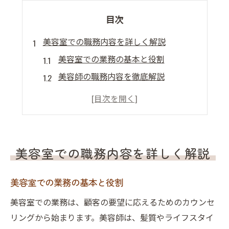
目次
美容室での職務内容を詳しく解説
美容室での業務の基本と役割
美容師の職務内容を徹底解説
美容室でのスキルと役割の重要性
職務内容に含まれる日常業務とは
美容室での業務と必要な知識
美容室職務の具体的な内容紹介
美容室での職務内容を詳しく解説
美容師の職務内容とは何か
美容師の職務内容の基本解説
美容室での業務の基本と役割
美容室での美容師の役割とは
美容室での業務は、顧客の要望に応えるためのカウンセ
美容師が知っておくべき技術
リングから始まります。美容師は、髪質やライフスタイ