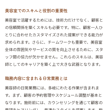
職務経歴書に役立つ業務例
美容師経歴書の具体的記載法
美容室でのスキルと役割の重要性
美容室での実績を記述する方法
美容室で活躍するためには、技術力だけでなく、顧客と
美容師の職務経歴書の作成ポイント
の信頼関係を築くスキルも必要です。特に、顧客一人ひ
美容師アシスタントの職務内容とは
とりに合わせたカスタマイズされた提案ができる能力が
求められます。さらに、チームワークも重要で、美容室
美容師アシスタントの役割と業務
全体の雰囲気やサービスの質を向上させるために、スタ
美容室でのアシスタント仕事内容
ッフ間の協力が欠かせません。これらのスキルは、美容
美容師アシスタントに求められる技術
師としてのキャリアを築く上で大きな武器となります。
アシスタント業務と成長のステップ
美容室のアシスタントの役割解説
職務内容に含まれる日常業務とは
美容師アシスタントの実務内容
美容師の日常業務には、多岐にわたる作業が含まれま
美容師の職務経歴書の書き方ガイド
す。まず、顧客の予約管理やスケジュール調整が基本と
美容師経歴書の作成ポイント
なります。施術前には、カウンセリングを通じて顧客の
職務経歴書の効果的な書き方
要望をヒアリングし、最適なスタイルを提案します。施