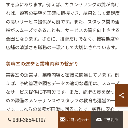
する点にあります。例えば、カウンセリングの質が高け
れば、顧客の要望を正確に把握でき、結果として満足度
の高いサービス提供が可能です。また、スタッフ間の連
携がスムーズであることも、サービスの質を向上させる
要因となります。さらに、技術だけでなく、接客態度や
店舗の清潔さも職務の一環として大切にされています。
美容室の運営と業務内容の繋がり
美容室の運営は、業務内容と密接に関連しています。例
えば、予約管理や顧客データの適切な運用は、スムーズ
なサービス提供に不可欠です。また、施術の質を保つた
めの設備のメンテナンスやスタッフの教育も運営の一部
です。これらの業務が円滑に回ることで、顧客に安心し
て通っていただける環境が整います。運営と業務内容が
090-3854-0107
お問い合わせ
ご予約
しっかりと連携していることが、成功する美容室の条件