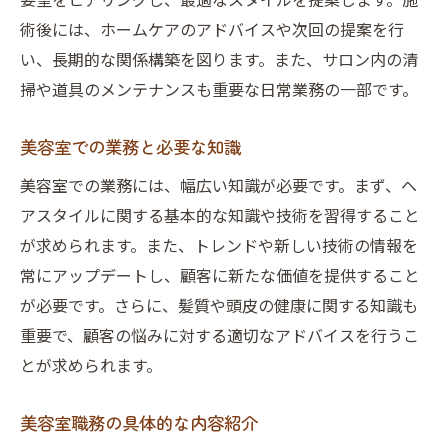
術後には、ホームケアのアドバイスや次回の提案を行
美容師の業務内容を明確に記述
い、長期的な関係構築を図ります。また、サロン内の清
美容師経歴書のサンプル紹介
掃や道具のメンテナンスも重要な日常業務の一部です。
履歴書と経歴書の違いと活用法
経歴書に活かす美容師の経験
美容室での業務と必要な知識
美容室の事業内容と職務内容の関係
美容室での業務には、幅広い知識が必要です。まず、ヘ
美容室の事業と職務の関連性
アスタイルに関する基本的な知識や技術を習得すること
美容室での業務と事業内容の理解
が求められます。また、トレンドや新しい技術の情報を
美容室のビジョンと業務の役割
常にアップデートし、顧客に新たな価値を提供すること
美容室事業における職務の重要性
が必要です。さらに、髪質や頭皮の健康に関する知識も
重要で、顧客の悩みに対する適切なアドバイスを行うこ
美容室の運営と業務内容の繋がり
とが求められます。
美容室での事業内容と職務の関係
異業種から美容師になる方法と職務
美容室職務の具体的な内容紹介
異業種から美容師への転職方法