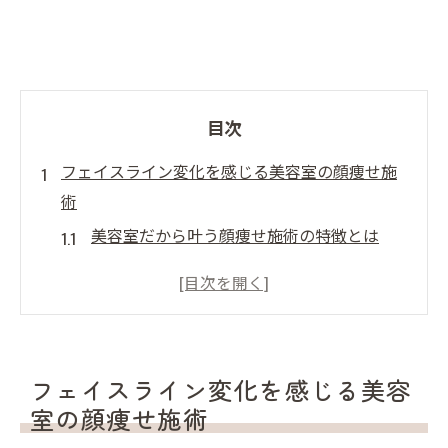
目次
フェイスライン変化を感じる美容室の顔痩せ施
術
美容室だから叶う顔痩せ施術の特徴とは
顔痩せで実感できるフェイスラインの変化
美容室施術と自宅ケアの効果的な組み合わ
せ方
顔痩せ施術後の変化を持続するポイント
フェイスライン変化を感じる美容
むくみ解消に役立つ美容室の顔痩せ技術
室の顔痩せ施術
顔痩せなら美容室を活用したい理由とは