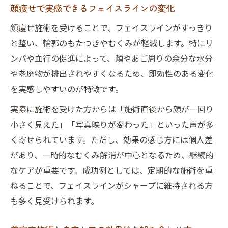
ア
顔痩せで実感できるフェイスラインの変化
顔のむくみを減らす美容室施術の魅力
顔痩せ施術を受けることで、フェイスラインがすっきり
美容室顔痩せメニューで実感する変化とは
と整い、輪郭のもたつきやむくみが軽減します。特にリ
むくみ対策に美容室顔痩せを取り入れる利
ンパや血行の促進によって、頬やあご周りの余分な水分
点
や老廃物が排出されやすくなるため、即効性のある変化
を実感しやすいのが特徴です。
美容室施術でむくみが取れる仕組みを解説
美しい小顔作りに美容室でできること
実際に施術を受けた方からは「施術直後から顔が一回り
小さく見えた」「写真映りが変わった」といった声が多
美容室顔痩せで理想の小顔を目指す方法
く寄せられています。ただし、効果の感じ方には個人差
美容室施術で変わる小顔ラインの秘密
があり、一時的なむくみ解消が中心となるため、継続的
顔痩せと美肌ケアが両立できる美容室活用
なケアが重要です。成功例としては、定期的な施術を重
法
ねることで、フェイスラインがシャープに維持される方
小顔効果を最大化する美容室の施術ポイン
も多く見受けられます。
ト
あなたに合う美容室顔痩せメニューの選び