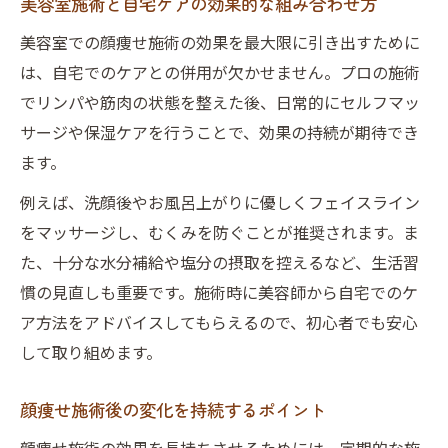
美容室施術と自宅ケアの効果的な組み合わせ方
方
美容室での顔痩せ施術の効果を最大限に引き出すために
頬やエラの悩み、美容室ケアの効果実感へ
は、自宅でのケアとの併用が欠かせません。プロの施術
美容室顔痩せで頬やエラ悩みが解消できる
でリンパや筋肉の状態を整えた後、日常的にセルフマッ
理由
サージや保湿ケアを行うことで、効果の持続が期待でき
エラ張り対策に効果的な美容室顔痩せ施術
ます。
頬のもたつきに美容室ケアが効く仕組み
例えば、洗顔後やお風呂上がりに優しくフェイスライン
美容室施術で得られる顔痩せの実感ポイン
をマッサージし、むくみを防ぐことが推奨されます。ま
ト
た、十分な水分補給や塩分の摂取を控えるなど、生活習
気になるエラを美容室顔痩せでスッキリ解
慣の見直しも重要です。施術時に美容師から自宅でのケ
消
ア方法をアドバイスしてもらえるので、初心者でも安心
して取り組めます。
顔痩せ施術後の変化を持続するポイント