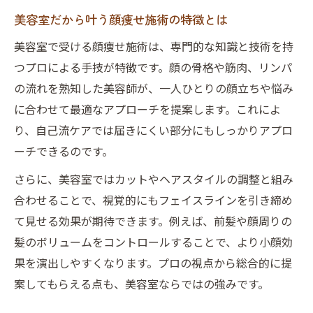
美容室で顔痩せを選ぶメリットを徹底解説
美容室だから叶う顔痩せ施術の特徴とは
手軽さと即効性が魅力の美容室顔痩せケア
美容室で受ける顔痩せ施術は、専門的な知識と技術を持
美容室顔痩せが日常に取り入れやすい理由
つプロによる手技が特徴です。顔の骨格や筋肉、リンパ
美容室施術だから実感できる安心感とは
の流れを熟知した美容師が、一人ひとりの顔立ちや悩み
に合わせて最適なアプローチを提案します。これによ
顔痩せ効果が続く美容室のケア方法
り、自己流ケアでは届きにくい部分にもしっかりアプロ
自然派美容室の顔痩せケアが人気の秘密
ーチできるのです。
自然派美容室の顔痩せ施術が選ばれる理由
さらに、美容室ではカットやヘアスタイルの調整と組み
肌に優しい美容室顔痩せケアの実力
合わせることで、視覚的にもフェイスラインを引き締め
自然派美容室で受ける顔痩せの安心感
て見せる効果が期待できます。例えば、前髪や顔周りの
ダウンタイムなしで叶う顔痩せ美容室施術
髪のボリュームをコントロールすることで、より小顔効
ナチュラル志向の方に人気の顔痩せ法
果を演出しやすくなります。プロの視点から総合的に提
美容室で体験する顔のむくみ解消メニュー
案してもらえる点も、美容室ならではの強みです。
美容室だからできるむくみ解消の顔痩せケ