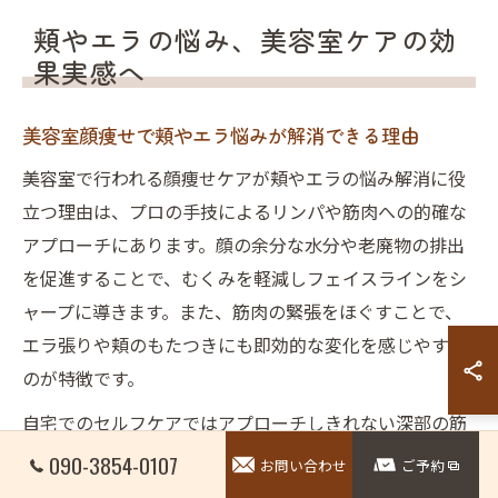
頬やエラの悩み、美容室ケアの効
果実感へ
美容室顔痩せで頬やエラ悩みが解消できる理由
美容室で行われる顔痩せケアが頬やエラの悩み解消に役
立つ理由は、プロの手技によるリンパや筋肉への的確な
アプローチにあります。顔の余分な水分や老廃物の排出
を促進することで、むくみを軽減しフェイスラインをシ
ャープに導きます。また、筋肉の緊張をほぐすことで、
エラ張りや頬のもたつきにも即効的な変化を感じやすい
のが特徴です。
自宅でのセルフケアではアプローチしきれない深部の筋
肉やリンパの流れを、美容師の熟練した技術で的確に刺
090-3854-0107
お問い合わせ
ご予約
激できる点が大きな違いです。例えば、顔の筋肉をリリ