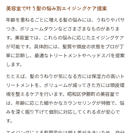
ア
美容室で叶う髪の悩み別エイジングケア提案
エイジングケアに強い昭和区の美容室選び
年齢を重ねるごとに増える髪の悩みには、うねりやパサ
エイジングケアが得意な美容室の見極め方
つき、ボリュームダウンなどさまざまなものがありま
昭和区で信頼できる美容室選びの基準とは
す。美容室では、これらの悩みに応じたエイジングケア
美容室の口コミや評判を活用する比較法
が可能です。具体的には、髪質や頭皮の状態をプロが丁
美容室スタッフの専門性が印象を変える秘
寧に診断し、最適なトリートメントやヘッドスパを提案
訣
します。
美容室で実感する年齢別の髪質ケアポイン
たとえば、髪のうねりが気になる方には保湿力の高いト
ト
リートメントを、ボリュームが減ってきた方には頭皮環
うねりやパサつき対策を美容室で実感
境を整えるケアを行います。昭和区伊勝町の美容室で
美容室でできるうねり・パサつき徹底対策
は、年齢に応じた細やかなカウンセリングが特徴で、悩
みを深く掘り下げて個別に対応してくれる点が安心で
髪質改善を実感できる美容室の施術内容
す。
美容室のプロが提案する日常ケアのコツ
エイジングによる髪質変化は個人差が大きいため、自分
美容室で相談したい髪のうねりの悩み方