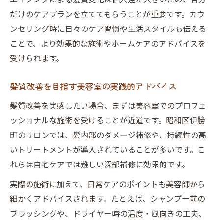
だけのケアプランを立ててもらうことが重要です。カウ
美容室活用でパサつき知らずの美髪を目指
ンセリング時に日々のケア習慣や生活スタイルも伝える
す
ことで、より効果的な施術やホームケアのアドバイスを
美髪を目指すならエイジング対策が鍵
受けられます。
美容室で始めるエイジング対策の正しい方
法
髪質改善を目指す美容室の実践的アドバイス
美髪を維持する美容室のエイジングメニュ
髪質改善を実感したい場合、まずは美容室でのプロフェ
ー
ッショナルな施術を受けることが近道です。昭和区伊勝
美容室で相談できる年齢別ヘアケアの極意
町のサロンでは、髪内部のダメージ補修や、持続性の高
エイジング世代が実践したい美容室活用術
いトリートメントが導入されていることが多いです。こ
美容室で叶える若々しい髪質への近道とは
れらは自宅ケアでは難しい深部補修に効果的です。
伊勝町で話題の髪質改善法を徹底解説
実際の施術に加えて、日常ケアのポイントも美容師から
美容室が提案する伊勝町の髪質改善最新情
細かくアドバイスされます。たとえば、シャンプー前の
報
ブラッシングや、ドライヤー時の温度・風向きの工夫、