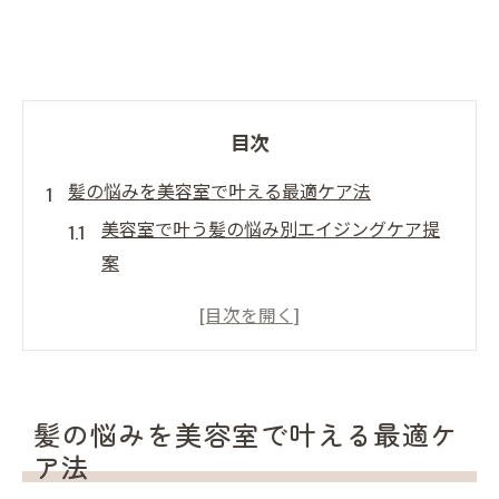
目次
髪の悩みを美容室で叶える最適ケア法
美容室で叶う髪の悩み別エイジングケア提
案
髪質改善を目指す美容室の実践的アドバイ
ス
昭和区周辺で評判の美容室活用術を解説
美容室選びで見落とせないケア法のポイン
髪の悩みを美容室で叶える最適ケ
ト
ア法
美容室で相談できる頭皮と髪のトータルケ