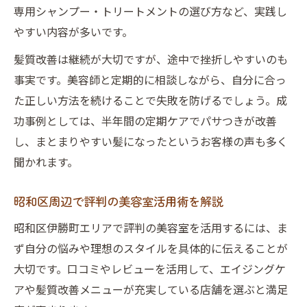
髪質改善に強い美容室の施術事例と体験談
専用シャンプー・トリートメントの選び方など、実践し
美容室の口コミで選ぶ髪質改善法の実力
やすい内容が多いです。
伊勝町の美容室で体験できる髪質変化の実
髪質改善は継続が大切ですが、途中で挫折しやすいのも
感
事実です。美容師と定期的に相談しながら、自分に合っ
美容室利用者が語る髪質改善の成功ポイン
た正しい方法を続けることで失敗を防げるでしょう。成
ト
功事例としては、半年間の定期ケアでパサつきが改善
し、まとまりやすい髪になったというお客様の声も多く
美容室活用で見た目年齢が変わる秘訣
聞かれます。
美容室を活用した若見えヘアのポイント解
説
昭和区周辺で評判の美容室活用術を解説
美容室で印象アップするエイジングケア術
昭和区伊勝町エリアで評判の美容室を活用するには、ま
見た目年齢を変える美容室の施術テクニッ
ず自分の悩みや理想のスタイルを具体的に伝えることが
ク
大切です。口コミやレビューを活用して、エイジングケ
美容室スタッフが勧める若返りケアの実例
アや髪質改善メニューが充実している店舗を選ぶと満足
美容室選びで変わる印象と髪質の関係性