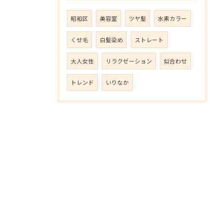
昭和区
美容室
ツヤ髪
水素カラー
くせ毛
白髪染め
ストレート
大人女性
リラクゼーション
似合わせ
トレンド
いりなか