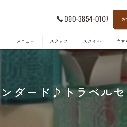
090-3854-0107
お
ト
メニュー
スタッフ
スタイル
当サ
髪質改
トリー
タンダード♪トラベルセ
カラー
カット
駅近