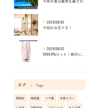
今年の夏は異常な暑さが続いておりますね
2026/08/05
今回のお花です！
2026/08/02
UV99.9%カット！絶対に焼かない地上最強日焼け止め！
タグ
Tags
昭和区
美容室
ツヤ髪
水素カラー
くせ毛
白髪染め
ストレート
大人女性